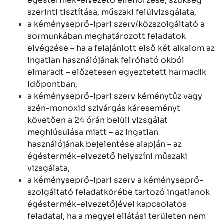
égéstermék-elvezető ellenőrzése, szükség
szerinti tisztítása, műszaki felülvizsgálata,
a kéményseprő-ipari szerv/közszolgáltató a
sormunkában meghatározott feladatok
elvégzése – ha a felajánlott első két alkalom az
ingatlan használójának felróható okból
elmaradt – előzetesen egyeztetett harmadik
időpontban,
a kéményseprő-ipari szerv kéménytűz vagy
szén-monoxid szivárgás káreseményt
követően a 24 órán belüli vizsgálat
meghiúsulása miatt – az ingatlan
használójának bejelentése alapján – az
égéstermék-elvezető helyszíni műszaki
vizsgálata,
a kéményseprő-ipari szerv a kéményseprő-
szolgáltató feladatkörébe tartozó ingatlanok
égéstermék-elvezetőjével kapcsolatos
feladatai, ha a megyei ellátási területen nem