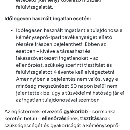
elvezető (kémény) kötelező műszaki
felülvizsgálatát.
Időlegesen használt ingatlan esetén:
Időlegesen használt ingatlant a tulajdonosa a
kéményseprő-ipari tevékenységet ellátó
részére írásban bejelentheti. Ebben az
esetben – kivéve a társasházi és
lakásszövetkezeti ingatlanokat – az
ellenőrzést, szükség szerinti tisztítást és
felülvizsgálatot 4 évente kell elvégeztetni.
Amennyiben a bejelentés nem valós, vagy e
minőség megszűnését 30 napon belül nem
jelentették be, úgy a tűzvédelmi hatóság jár el
az ingatlan tulajdonosával szemben
Az égéstermék-elvezető
gyakoribb
– sormunka
keretén belüli –
ellenőrzés
ének,
tisztítás
ának
szükségességét és gyakoriságát a kéményseprő-