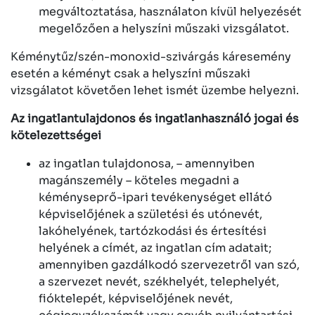
megváltoztatása, használaton kívül helyezését
megelőzően a helyszíni műszaki vizsgálatot.
Kéménytűz/szén-monoxid-szivárgás káresemény
esetén a kéményt csak a helyszíni műszaki
vizsgálatot követően lehet ismét üzembe helyezni.
Az ingatlantulajdonos és ingatlanhasználó jogai és
kötelezettségei
az ingatlan tulajdonosa, – amennyiben
magánszemély – köteles megadni a
kéményseprő-ipari tevékenységet ellátó
képviselőjének a születési és utónevét,
lakóhelyének, tartózkodási és értesítési
helyének a címét, az ingatlan cím adatait;
amennyiben gazdálkodó szervezetről van szó,
a szervezet nevét, székhelyét, telephelyét,
fióktelepét, képviselőjének nevét,