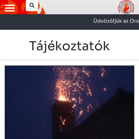
Üdvözöljük az Orsz
Tájékoztatók