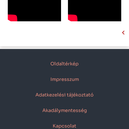
Oldaltérkép
Impresszum
Adatkezelési tájékoztató
Akadálymentesség
Kapcsolat