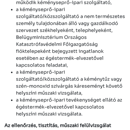
működik kéményseprő-ipari szolgáltató,
a kéményseprő-ipari
szolgáltató/közszolgáltató a nem természetes
személy tulajdonában álló vagy gazdálkodó
szervezet székhelyeként, telephelyeként,
Belügyminisztérium Országos
Katasztrófavédelmi Főigazgatóság
fióktelepeként bejegyzett ingatlanok
esetében az égéstermék-elvezetővel
kapcsolatos feladatai,
a kéményseprő-ipari
szolgáltató/közszolgáltató a kéménytűz vagy
szén-monoxid szivárgás káreseményt követő
helyszíni műszaki vizsgálata,
a kéményseprő-ipari tevékenységet ellátó az
égéstermék-elvezetővel kapcsolatos
helyszíni műszaki vizsgálata.
Az ellenőrzés, tisztítás, műszaki felülvizsgálat