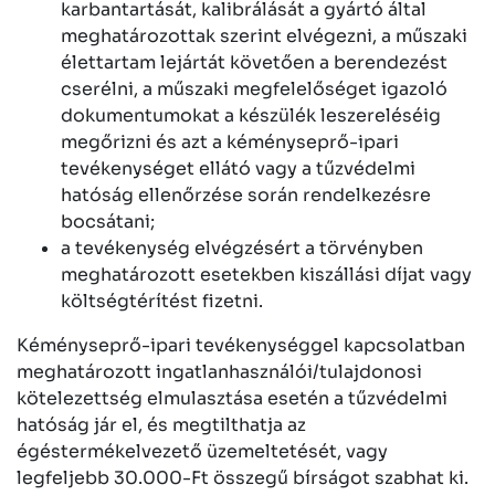
karbantartását, kalibrálását a gyártó által
meghatározottak szerint elvégezni, a műszaki
élettartam lejártát követően a berendezést
cserélni, a műszaki megfelelőséget igazoló
dokumentumokat a készülék leszereléséig
megőrizni és azt a kéményseprő-ipari
tevékenységet ellátó vagy a tűzvédelmi
hatóság ellenőrzése során rendelkezésre
bocsátani;
a tevékenység elvégzésért a törvényben
meghatározott esetekben kiszállási díjat vagy
költségtérítést fizetni.
Kéményseprő-ipari tevékenységgel kapcsolatban
meghatározott ingatlanhasználói/tulajdonosi
kötelezettség elmulasztása esetén a tűzvédelmi
hatóság jár el, és megtilthatja az
égéstermékelvezető üzemeltetését, vagy
legfeljebb 30.000-Ft összegű bírságot szabhat ki.