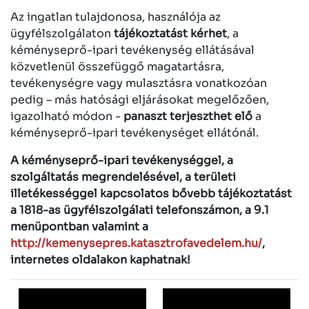
Az ingatlan tulajdonosa, használója az
ügyfélszolgálaton
tájékoztatást kérhet
, a
kéményseprő-ipari tevékenység ellátásával
közvetlenül összefüggő magatartásra,
tevékenységre vagy mulasztásra vonatkozóan
pedig – más hatósági eljárásokat megelőzően,
igazolható módon -
panaszt terjeszthet elő
a
kéményseprő-ipari tevékenységet ellátónál.
A kéményseprő-ipari tevékenységgel, a
szolgáltatás megrendelésével, a területi
illetékességgel kapcsolatos bővebb tájékoztatást
a 1818-as ügyfélszolgálati telefonszámon, a 9.1
menüpontban valamint a
http://kemenysepres.katasztrofavedelem.hu/
,
internetes oldalakon kaphatnak!