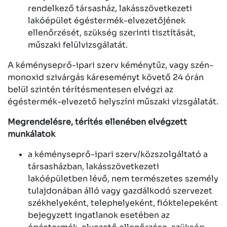
rendelkező társasház, lakásszövetkezeti
lakóépület égéstermék-elvezetőjének
ellenőrzését, szükség szerinti tisztítását,
műszaki felülvizsgálatát.
A kéményseprő-ipari szerv kéménytűz, vagy szén-
monoxid szivárgás káreseményt követő 24 órán
belül szintén térítésmentesen elvégzi az
égéstermék-elvezető helyszíni műszaki vizsgálatát.
Megrendelésre, térítés ellenében elvégzett
munkálatok
a kéményseprő-ipari szerv/közszolgáltató a
társasházban, lakásszövetkezeti
lakóépületben lévő, nem természetes személy
tulajdonában álló vagy gazdálkodó szervezet
székhelyeként, telephelyeként, fióktelepeként
bejegyzett ingatlanok esetében az