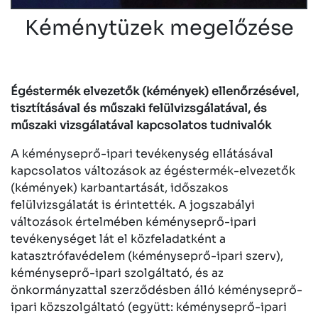
Kéménytüzek megelőzése
Égéstermék elvezetők (kémények) ellenőrzésével,
tisztításával és műszaki felülvizsgálatával, és
műszaki vizsgálatával kapcsolatos tudnivalók
A kéményseprő-ipari tevékenység ellátásával
kapcsolatos változások az égéstermék-elvezetők
(kémények) karbantartását, időszakos
felülvizsgálatát is érintették. A jogszabályi
változások értelmében kéményseprő-ipari
tevékenységet lát el közfeladatként a
katasztrófavédelem (kéményseprő-ipari szerv),
kéményseprő-ipari szolgáltató, és az
önkormányzattal szerződésben álló kéményseprő-
ipari közszolgáltató (együtt: kéményseprő-ipari