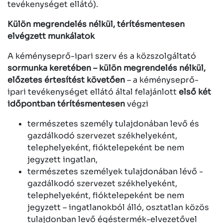
tevékenységet ellátó).
Külön megrendelés nélkül, térítésmentesen
elvégzett munkálatok
A kéményseprő-ipari szerv és a közszolgáltató
sormunka keretében – külön megrendelés nélkül,
előzetes értesítést követően
– a kéményseprő-
ipari tevékenységet ellátó által felajánlott
első két
időpontban térítésmentesen
végzi
természetes személy tulajdonában levő és
gazdálkodó szervezet székhelyeként,
telephelyeként, fióktelepeként be nem
jegyzett ingatlan,
természetes személyek tulajdonában lévő -
gazdálkodó szervezet székhelyeként,
telephelyeként, fióktelepeként be nem
jegyzett – ingatlanokból álló, osztatlan közös
tulajdonban levő égéstermék-elvezetővel