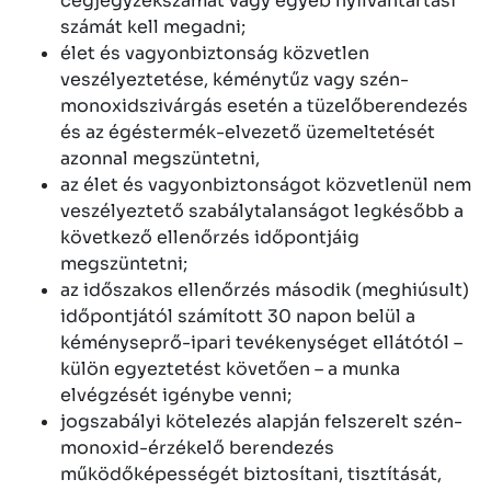
cégjegyzékszámát vagy egyéb nyilvántartási
számát kell megadni;
élet és vagyonbiztonság közvetlen
veszélyeztetése, kéménytűz vagy szén-
monoxidszivárgás esetén a tüzelőberendezés
és az égéstermék-elvezető üzemeltetését
azonnal megszüntetni,
az élet és vagyonbiztonságot közvetlenül nem
veszélyeztető szabálytalanságot legkésőbb a
következő ellenőrzés időpontjáig
megszüntetni;
az időszakos ellenőrzés második (meghiúsult)
időpontjától számított 30 napon belül a
kéményseprő-ipari tevékenységet ellátótól –
külön egyeztetést követően – a munka
elvégzését igénybe venni;
jogszabályi kötelezés alapján felszerelt szén-
monoxid-érzékelő berendezés
működőképességét biztosítani, tisztítását,