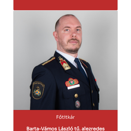
Főtitkár
Barta-Vámos László tű. alezredes