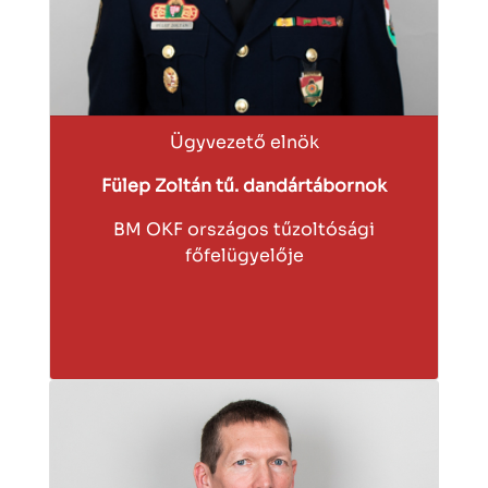
Ügyvezető elnök
Fülep Zoltán tű. dandártábornok
BM OKF országos tűzoltósági
főfelügyelője