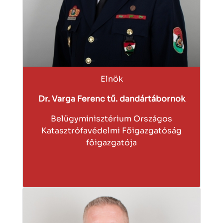
Elnök
Dr. Varga Ferenc tű. dandártábornok
Belügyminisztérium Országos
Katasztrófavédelmi Főigazgatóság
főigazgatója