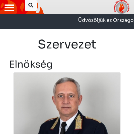
Üdvözöljük az Országos Tű
Szervezet
Elnökség