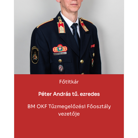
Főtitkár
Péter András tű. ezredes
BM OKF Tűzmegelőzési Főosztály
vezetője