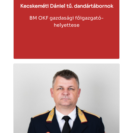
Kecskeméti Dániel tű. dandártábornok
BM OKF gazdasági főigazgató-
helyettese