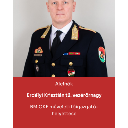
Alelnök
Erdélyi Krisztián tű. vezérőrnagy
BM OKF műveleti főigazgató-
helyettese