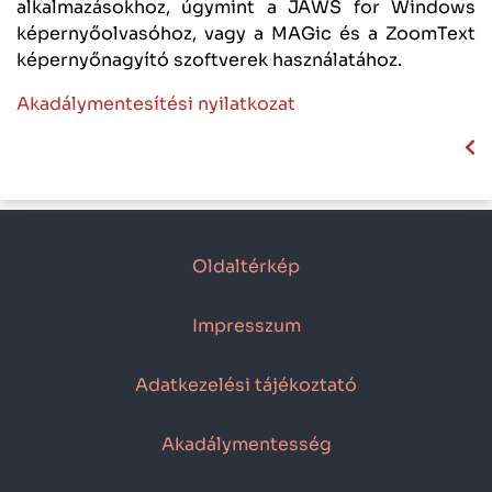
alkalmazásokhoz, úgymint a JAWS for Windows
képernyőolvasóhoz, vagy a MAGic és a ZoomText
képernyőnagyító szoftverek használatához.
Akadálymentesítési nyilatkozat
Oldaltérkép
Impresszum
Adatkezelési tájékoztató
Akadálymentesség